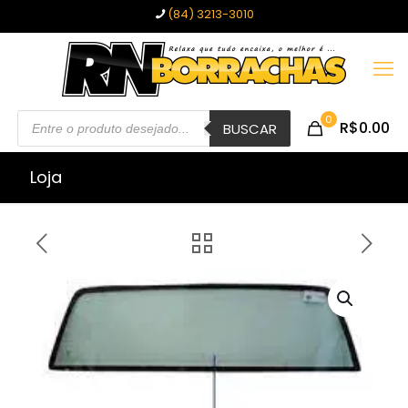
(84) 3213-3010
Pesquisar
0
R$0.00
produtos
BUSCAR
Loja