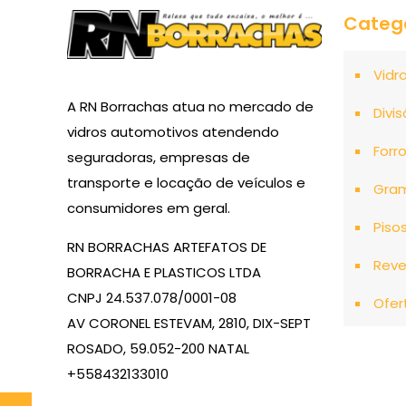
Categ
Vidr
A RN Borrachas atua no mercado de
Divis
vidros automotivos atendendo
Forr
seguradoras, empresas de
transporte e locação de veículos e
Gra
consumidores em geral.
Piso
RN BORRACHAS ARTEFATOS DE
Reve
BORRACHA E PLASTICOS LTDA
CNPJ 24.537.078/0001-08
Ofer
AV CORONEL ESTEVAM, 2810, DIX-SEPT
ROSADO, 59.052-200 NATAL
+558432133010