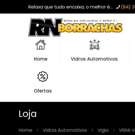
Relaxa que tudo encaixa, o melhor é...
(84) 3
Home
Vidros Automotivos
Ofertas
Loja
Home
Vidros Automotivos
Vigia
VIGIA 