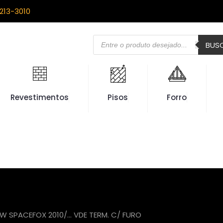
213-3010
Pesquisar
BUS
produtos
Revestimentos
Pisos
Forro
VW SPACEFOX 2010/… VDE TERM. C/ FURO