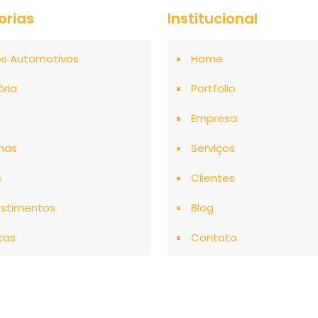
orias
Institucional
os Automotivos
Home
ória
Portfolio
o
Empresa
mas
Serviços
s
Clientes
stimentos
Blog
tas
Contato