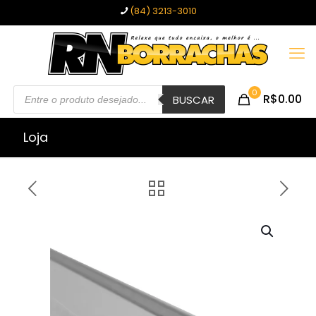
(84) 3213-3010
Pesquisar
0
R$0.00
produtos
BUSCAR
Loja