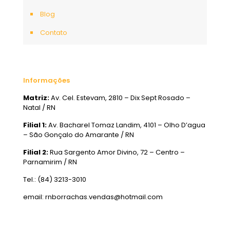
Blog
Contato
Informações
Matriz:
Av. Cel. Estevam, 2810 – Dix Sept Rosado –
Natal / RN
Filial 1:
Av. Bacharel Tomaz Landim, 4101 – Olho D’agua
– São Gonçalo do Amarante / RN
Filial 2:
Rua Sargento Amor Divino, 72 – Centro –
Parnamirim / RN
Tel.: (84) 3213-3010
email: rnborrachas.vendas@hotmail.com