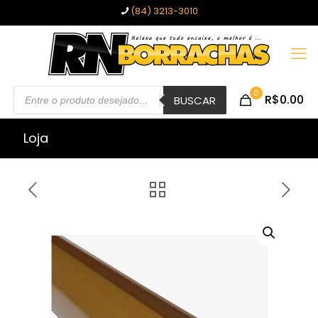
(84) 3213-3010
Pesquisar
0
R$0.00
produtos
BUSCAR
Loja